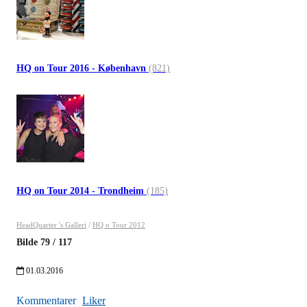
HQ on Tour 2016 - København
(821)
HQ on Tour 2014 - Trondheim
(185)
HeadQuarter 's Galleri
/
HQ o Tour 2012
Bilde
79
/
117
01.03.2016
Kommentarer
Liker