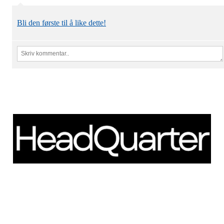
Bli den første til å like dette!
Schweigaardsgate 14
NO - 0185 Oslo