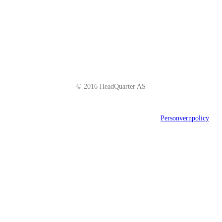
Telefon: +47 66 85 01 00
post@headquarter.no
www.headquarter.no
© 2016 HeadQuarter AS
Personvernpolicy