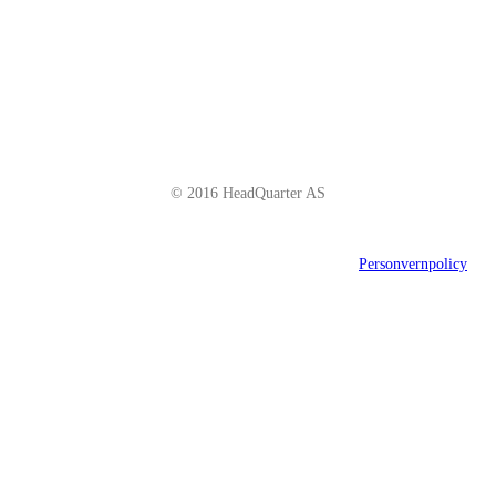
Telefon: +47 66 85 01 00
post@headquarter.no
www.headquarter.no
© 2016 HeadQuarter AS
Personvernpolicy