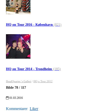
HQ on Tour 2016 - København
(821)
HQ on Tour 2014 - Trondheim
(185)
HeadQuarter 's Galleri
/
HQ o Tour 2012
Bilde
78
/
117
01.03.2016
Kommentarer
Liker