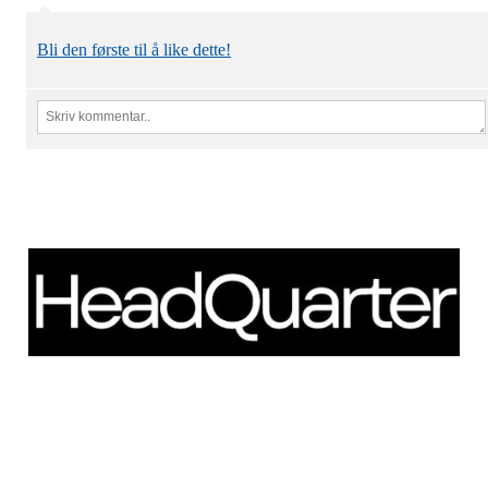
Bli den første til å like dette!
Schweigaardsgate 14
NO - 0185 Oslo