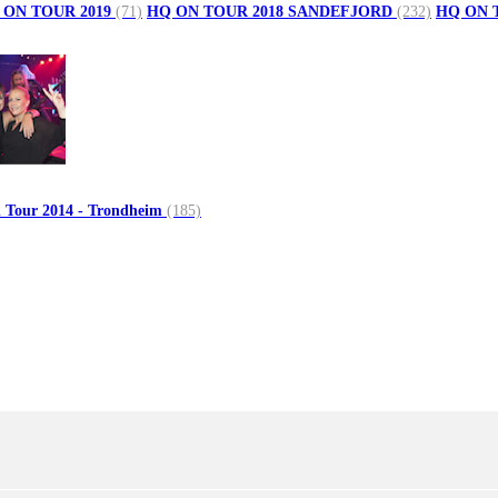
 ON TOUR 2019
(71)
HQ ON TOUR 2018 SANDEFJORD
(232)
HQ ON 
 Tour 2014 - Trondheim
(185)