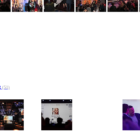
R
(51)