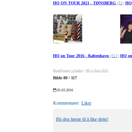
HQ ON TOUR 2021 - TØNSBERG
(82)
HQ
HQ on Tour 2016 - København
(821)
HQ on
HeadQuarter 's Galleri
/
HQ o Tour 2012
Bilde
80
/
117
01.03.2016
Kommentarer
Liker
Bli den første til å like dette!