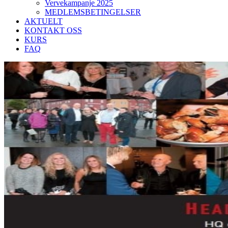
Vervekampanje 2025
MEDLEMSBETINGELSER
AKTUELT
KONTAKT OSS
KURS
FAQ