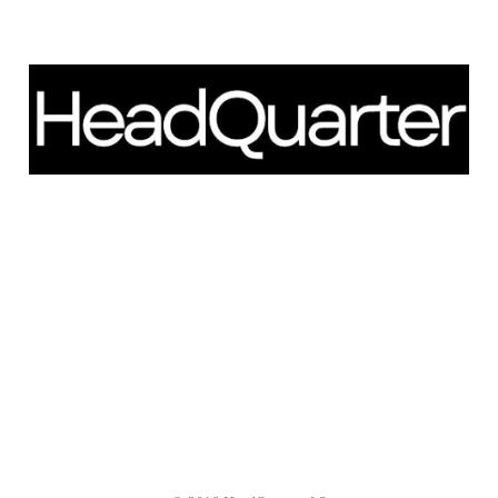
Schweigaardsgate 14
NO - 0185 Oslo
Telefon: +47 66 85 01 00
post@headquarter.no
www.headquarter.no