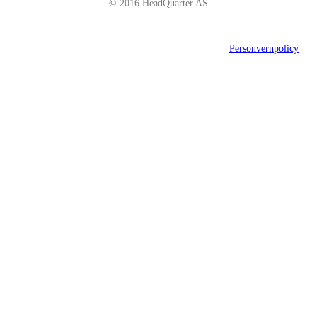
© 2016 HeadQuarter AS
Personvernpolicy