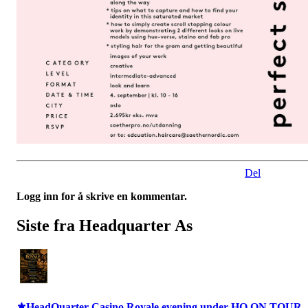
Del
Logg inn for å skrive en kommentar.
Siste fra Headquarter As
⚜️HeadQuarter Casino Royale evening under HQ ON TOUR