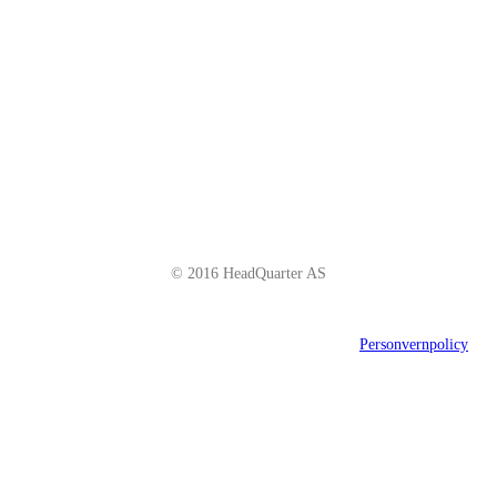
Schweigaardsgate 14
NO - 0185 Oslo
Telefon: +47 66 85 01 00
post@headquarter.no
www.headquarter.no
© 2016 HeadQuarter AS
Personvernpolicy