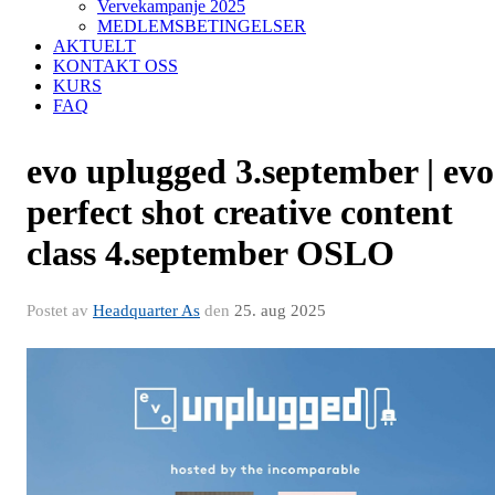
Vervekampanje 2025
MEDLEMSBETINGELSER
AKTUELT
KONTAKT OSS
KURS
FAQ
evo uplugged 3.september | evo
perfect shot creative content
class 4.september OSLO
Postet av
Headquarter As
den
25. aug 2025