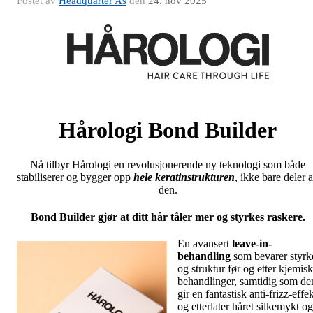
Postet av
Headquarter As
den
24. nov 2025
Hårologi Bond Builder
Nå tilbyr Hårologi en revolusjonerende ny teknologi som både
stabiliserer og bygger opp
hele keratinstrukturen
, ikke bare deler 
den.
Bond Builder gjør at ditt hår tåler mer og styrkes raskere.
En avansert
leave-in-
behandling
som bevarer styrk
og struktur før og etter kjemis
behandlinger, samtidig som de
gir en fantastisk anti-frizz-effe
og etterlater håret silkemykt og