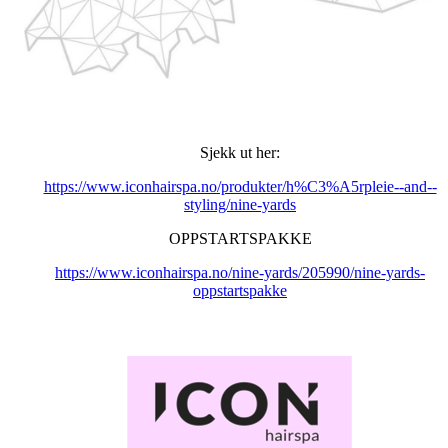
Sjekk ut her:
https://www.iconhairspa.no/produkter/h%C3%A5rpleie--and--
styling/nine-yards
OPPSTARTSPAKKE
https://www.iconhairspa.no/nine-yards/205990/nine-yards-
oppstartspakke