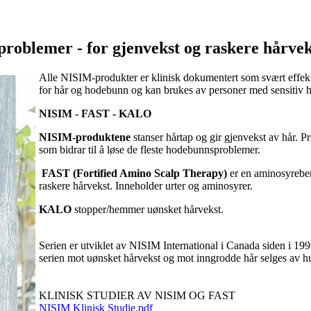
roblemer - for gjenvekst og raskere hårvek
Alle NISIM-produkter er klinisk dokumentert som svært effekti
for hår og hodebunn og kan brukes av personer med sensitiv h
NISIM - FAST - KALO
NISIM-produktene
stanser hårtap og gir gjenvekst av hår. Pr
som bidrar til å løse de fleste hodebunnsproblemer.
FAST (Fortified Amino Scalp Therapy)
er en aminosyreber
raskere hårvekst. Inneholder urter og aminosyrer.
KALO
stopper/hemmer uønsket hårvekst.
Serien er utviklet av NISIM International i Canada siden i 199
serien mot uønsket hårvekst og mot inngrodde hår selges av hu
KLINISK STUDIER AV NISIM OG FAST
NISIM Klinisk Studie.pdf