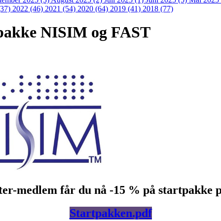
(37)
2022 (46)
2021 (54)
2020 (64)
2019 (41)
2018 (77)
tpakke NISIM og FAST
er-medlem får du nå -15 % på startpakke på
Startpakken.pdf