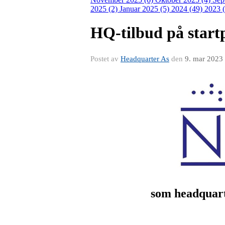
2025 (2)
Januar 2025 (5)
2024 (49)
2023 
HQ-tilbud på star
Postet av
Headquarter As
den
9. mar 2023
som headquart