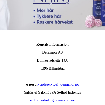
Kontaktinformasjon
Dermanor AS
Billingstadsletta 19A
1396 Billingstad
e-post
:
kundeservice@dermanor.no
Salgssjef Salong/SPA Solfrid Indrehus
solfrid.indrehus@dermanor.no