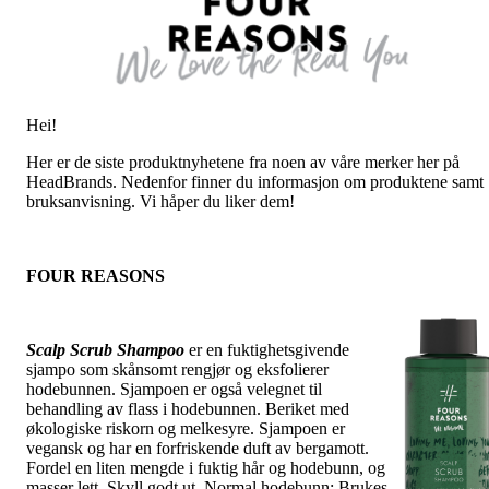
Hei!
Her er de siste produktnyhetene fra noen av våre merker her på
HeadBrands. Nedenfor finner du informasjon om produktene samt
bruksanvisning. Vi håper du liker dem!
FOUR REASONS
Scalp Scrub Shampoo
er en fuktighetsgivende
sjampo som skånsomt rengjør og eksfolierer
hodebunnen. Sjampoen er også velegnet til
behandling av flass i hodebunnen. Beriket med
økologiske riskorn og melkesyre. Sjampoen er
vegansk og har en forfriskende duft av bergamott.
Fordel en liten mengde i fuktig hår og hodebunn, og
masser lett. Skyll godt ut. Normal hodebunn: Brukes