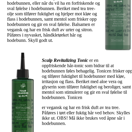
hodebunnen, eller når du vil ha en forfriskende og
sval følelse i hodebunnen. Beriket med tea tree-
olje som tilfører fuktighet og hjelper mot kløe og
flass i hodebunnen, samt mentol som frisker opp
hodebunnen og gir en sval følelse. Balsamen er
vegansk og har en frisk duft av urter og sitron.
Påføres i nyvasket, håndkletørket hår og
hodebunn. Skyll godt ut.
Scalp Revitalizing Tonic
er en
oppfriskende hår-tonic som bidrar til at
hodebunnen føles behagelig. Tonicen frisker op
og tilfører fuktighet til hodebunner med kløe,
irritasjon og flass. Beriket med aloe vera og
glyserin som tilfører fuktighet og beroliger, samt
mentol som stimulerer og gir en sval følelse til
hodebunnen. Tonicen
er vegansk og har en frisk duft av tea tree.
Påføres i tørt eller fuktig hår ved behov. Skylles
ikke ut. OBS! Må ikke brukes ved åpne sår i
hodebunnen.