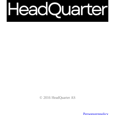
Schweigaardsgate 14
NO - 0185 Oslo
Telefon: +47 66 85 01 00
post@headquarter.no
www.headquarter.no
© 2016 HeadQuarter AS
Personvernpolicy