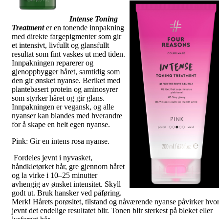
Intense Toning
Treatment
er en tonende innpakning
med direkte fargepigmenter som gir
et intensivt, livfullt og glansfullt
resultat som fint vaskes ut med tiden.
Innpakningen reparerer og
gjenoppbygger håret, samtidig som
den gir ønsket nyanse. Beriket med
plantebasert protein og aminosyrer
som styrker håret og gir glans.
Innpakningen er vegansk, og alle
nyanser kan blandes med hverandre
for å skape en helt egen nyanse.
Pink: Gir en intens rosa nyanse.
Fordeles jevnt i nyvasket,
håndkletørket hår, gre gjennom håret
og la virke i 10–25 minutter
avhengig av ønsket intensitet. Skyll
godt ut. Bruk hansker ved påføring.
Merk! Hårets porøsitet, tilstand og nåværende nyanse påvirker hvo
jevnt det endelige resultatet blir. Tonen blir sterkest på bleket eller