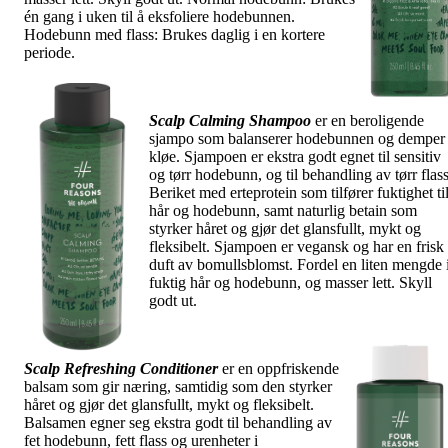
én gang i uken til å eksfoliere hodebunnen.
Hodebunn med flass: Brukes daglig i en kortere
periode.
Scalp Calming Shampoo
er en beroligende
sjampo som balanserer hodebunnen og demper
kløe. Sjampoen er ekstra godt egnet til sensitiv
og tørr hodebunn, og til behandling av tørr flass
Beriket med erteprotein som tilfører fuktighet ti
hår og hodebunn, samt naturlig betain som
styrker håret og gjør det glansfullt, mykt og
fleksibelt. Sjampoen er vegansk og har en frisk
duft av bomullsblomst. Fordel en liten mengde 
fuktig hår og hodebunn, og masser lett. Skyll
godt ut.
Scalp Refreshing Conditioner
er en oppfriskende
balsam som gir næring, samtidig som den styrker
håret og gjør det glansfullt, mykt og fleksibelt.
Balsamen egner seg ekstra godt til behandling av
fet hodebunn, fett flass og urenheter i