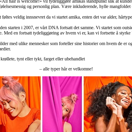
All hair is welcome!» vil tydeliggjøre amikas standpunkt slik at kunde
t følelsesmessig og personlig plan. Være inkluderende, hylle mangfolde
øltes veldig innsnevret da vi startet amika, enten det var alder, hårtype
den starten i 2007, er vårt DNA fortsatt det samme. Vi startet som outs
Med en fortsatt tydeliggjøring av hvem vi er, kan vi fortsette å styrke
der med ulike mennesker som forteller sine historier om hvem de er og hv
medier.
 krøllete, tynt eller tykt, farget eller ubehandlet
– alle typer hår er velkomne!