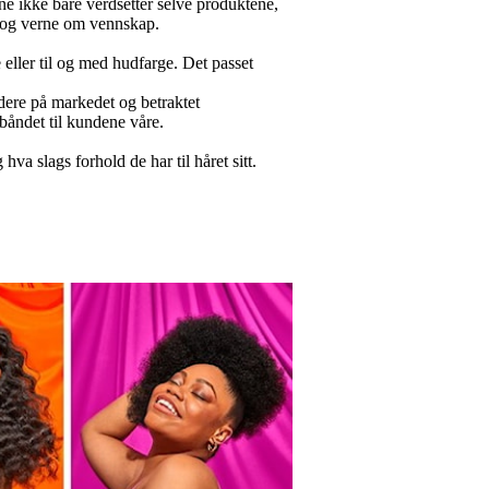
ne ikke bare verdsetter selve produktene,
t og verne om vennskap.
 eller til og med hudfarge. Det passet
idere på markedet og betraktet
 båndet til kundene våre.
a slags forhold de har til håret sitt.