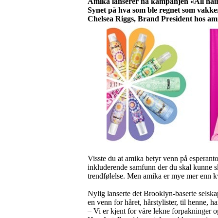
Amika lanserer nå kampanjen «All hair i
Synet på hva som ble regnet som vakkert 
Chelsea Riggs, Brand President hos am
Visste du at amika betyr venn på esperanto
inkluderende samfunn der du skal kunne sk
trendfølelse. Men amika er mye mer enn kv
Nylig lanserte det Brooklyn-baserte selska
en venn for håret, hårstylister, til henne, 
– Vi er kjent for våre lekne forpakninger o