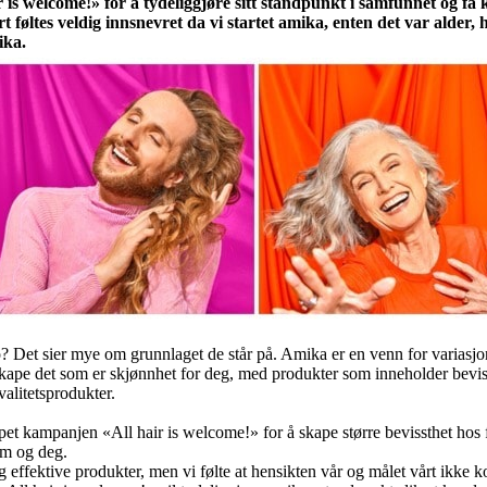
s welcome!» for å tydeliggjøre sitt standpunkt i samfunnet og få ku
føltes veldig innsnevret da vi startet amika, enten det var alder, 
ika.
? Det sier mye om grunnlaget de står på. Amika er en venn for variasjon
ape det som er skjønnhet for deg, med produkter som inneholder bevis
alitetsprodukter.
pet kampanjen «All hair is welcome!» for å skape større bevissthet hos
ham og deg.
g effektive produkter, men vi følte at hensikten vår og målet vårt ikke 