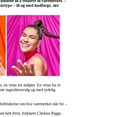
ndene til å relatere til varemerket. –
hårtype – til og med hudfarge, sier
, en venn for miljøet. En venn for et
ste ingrediensvalg og med tydelig
 forbrukerne om hva varemerket står for –
kom helt frem, forklarer Chelsea Riggs.