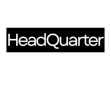
Schweigaardsgate 14
NO - 0185 Oslo
Telefon: +47 66 85 01 00
post@headquarter.no
www.headquarter.no