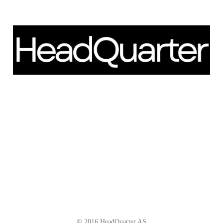
Schweigaardsgate 14
NO - 0185 Oslo
Telefon: +47 66 85 01 00
post@headquarter.no
www.headquarter.no
© 2016 HeadQuarter AS