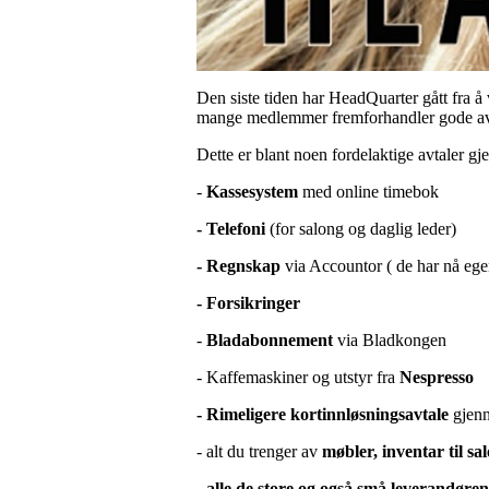
Den siste tiden har HeadQuarter gått fra å
mange medlemmer fremforhandler gode avta
Dette er blant noen fordelaktige avtaler 
-
Kassesystem
med online timebok
- Telefoni
(for salong og daglig leder)
- Regnskap
via Accountor ( de har nå ege
- Forsikringer
-
Bladabonnement
via Bladkongen
- Kaffemaskiner og utstyr fra
Nespresso
- Rimeligere kortinnløsningsavtale
gjenn
- alt du trenger av
møbler, inventar til sa
-
alle de store og også små leverandøre