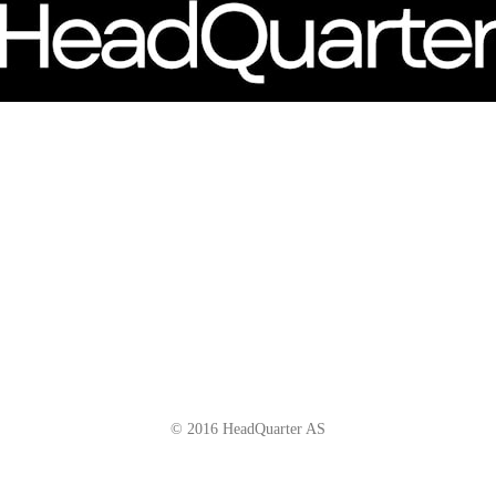
© 2016 HeadQuarter AS