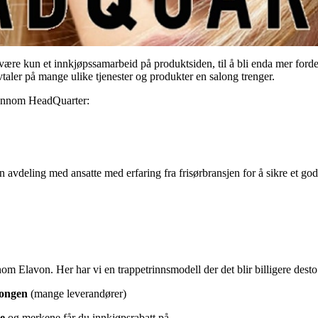
 være kun et innkjøpssamarbeid på produktsiden, til å bli enda mer for
ler på mange ulike tjenester og produkter en salong trenger.
gjennom HeadQuarter:
n avdeling med ansatte med erfaring fra frisørbransjen for å sikre et g
om Elavon. Her har vi en trappetrinnsmodell der det blir billigere des
longen
(mange leverandører)
ne
og merkene får du innkjøpsrabatt på.