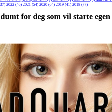
(37)
2022 (46)
2021 (54)
2020 (64)
2019 (41)
2018 (77)
 dumt for deg som vil starte egen