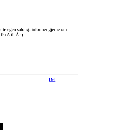
arte egen salong- informer gjerne om
ra A til Å :)
Del