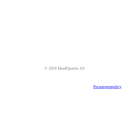
NO - 0185 Oslo
Telefon: +47 66 85 01 00
post@headquarter.no
www.headquarter.no
© 2016 HeadQuarter AS
Personvernpolicy