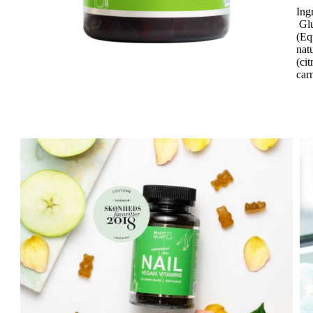
Ing
Glu
(Eq
nat
(ci
car