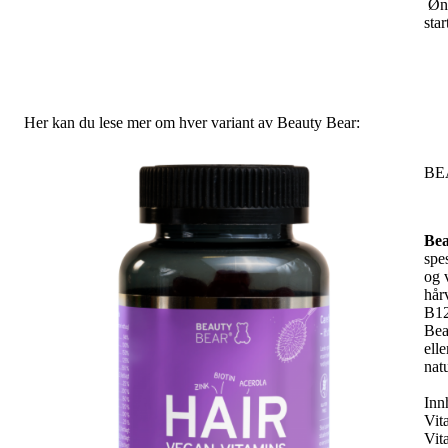
Øns
sta
Her kan du lese mer om hver variant av Beauty Bear:
BE
Bea
spe
og 
hår
B12
Bea
ell
nat
Inn
Vit
Vit