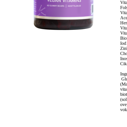
Vit
Fol
Vit
Ace
Her
Vit
Vit
Bio
Io
Zin
Cho
Ino
Cik
Ing
Glu
(Ma
vit
biot
(so
ove
vok