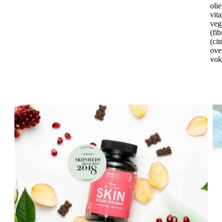
oli
vit
veg
(fi
(cit
ove
vok