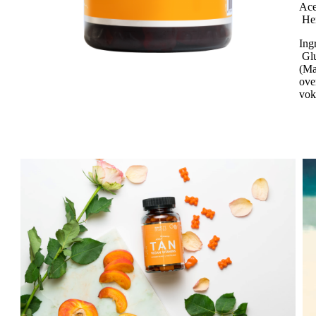
Ace
Her
Ing
Glu
(Ma
ove
vok