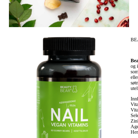
BE
Bea
og 
som
ell
søt
ute
Inn
Vit
Vit
Sel
Zin
Age
Her