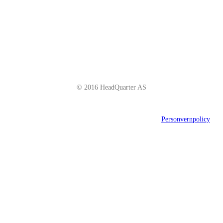
Telefon: +47 66 85 01 00
post@headquarter.no
www.headquarter.no
© 2016 HeadQuarter AS
Personvernpolicy