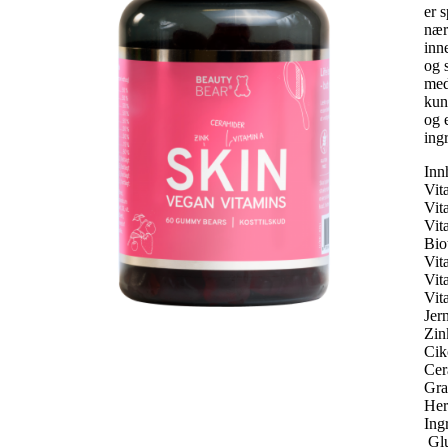
er 
nær
inn
og 
med
kun
og 
ing
Inn
Vit
Vit
Vit
Bio
Vit
Vit
Vit
Jer
Zi
Cik
Cer
Gra
Her
Ing
Glu