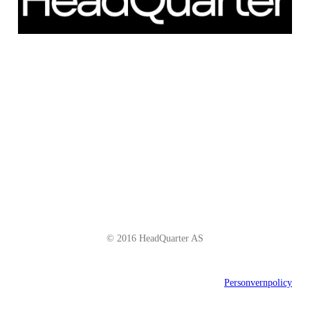
Schweigaardsgate 14
NO - 0185 Oslo
Telefon: +47 66 85 01 00
post@headquarter.no
www.headquarter.no
© 2016 HeadQuarter AS
Personvernpolicy