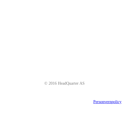
Schweigaardsgate 14
NO - 0185 Oslo
Telefon: +47 66 85 01 00
post@headquarter.no
www.headquarter.no
© 2016 HeadQuarter AS
Personvernpolicy