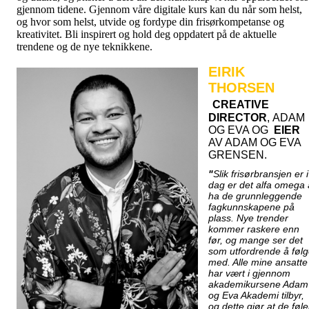
gjennom tidene. Gjennom våre digitale kurs kan du når som helst,
og hvor som helst, utvide og fordype din frisørkompetanse og
kreativitet. Bli inspirert og hold deg oppdatert på de aktuelle
trendene og de nye teknikkene.
EIRIK
THORSEN
CREATIVE
DIRECTOR
,
ADAM
OG EVA OG
EIER
AV ADAM OG EVA
GRENSEN.
"
Slik frisørbransjen er i
dag er det alfa omega 
ha de grunnleggende
fagkunnskapene på
plass. Nye trender
kommer raskere enn
før, og mange ser det
som utfordrende å føl
med. Alle mine ansatte
har vært i gjennom
akademikursene Adam
og Eva Akademi tilbyr,
og dette gjør at de føle