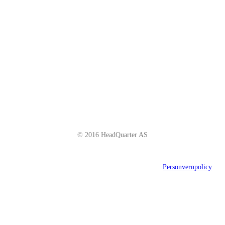
Schweigaardsgate 14
NO - 0185 Oslo
Telefon: +47 66 85 01 00
post@headquarter.no
www.headquarter.no
© 2016 HeadQuarter AS
Personvernpolicy