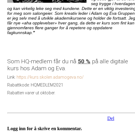
seg trygge i hverdagen
og kan virkelig leke seg med kundene. Dette er en viktig investerin
for meg som salongeier. Som kreativ leder i Adam og Eva Gruppen
er jeg selv med å utvikle akademikursene og holder de fortsatt. Je
får nye «aha opplevelser» hver gang, da dette er kurs
som fint kan
gjennomføres flere ganger for å repetere og oppdatere
fagkunnskap.
"
Som HQ-medlem får du nå
50 %
på alle digitale
kurs hos Adam og Eva.
Link:
https://kurs.skolen.adamogeva.no/
Rabattkode: HQMEDLEM2021
Rabatten varer ut oktober.
Del
Logg inn for å skrive en kommentar.