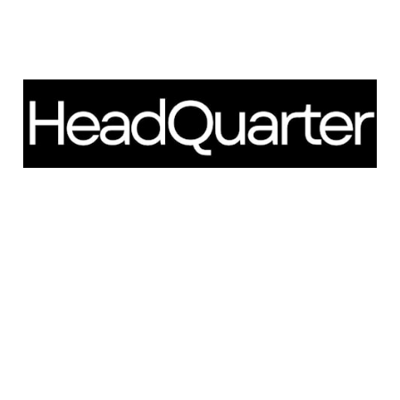
Schweigaardsgate 14
NO - 0185 Oslo
Telefon: +47 66 85 01 00
post@headquarter.no
www.headquarter.no