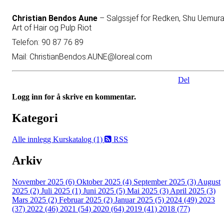
Christian Bendos Aune
– Salgssjef for Redken, Shu Uemur
Art of Hair og Pulp Riot
Telefon: 90 87 76 89
Mail:
ChristianBendos.AUNE@loreal.com
Del
Logg inn for å skrive en kommentar.
Kategori
Alle innlegg
Kurskatalog (1)
RSS
Arkiv
November 2025 (6)
Oktober 2025 (4)
September 2025 (3)
August
2025 (2)
Juli 2025 (1)
Juni 2025 (5)
Mai 2025 (3)
April 2025 (3)
Mars 2025 (2)
Februar 2025 (2)
Januar 2025 (5)
2024 (49)
2023
(37)
2022 (46)
2021 (54)
2020 (64)
2019 (41)
2018 (77)