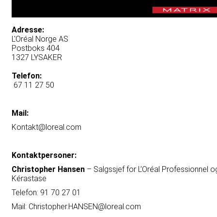
Adresse:
L'Oréal Norge AS
Postboks 404
1327 LYSAKER
Telefon:
67 11 27 50
Mail:
Kontakt@loreal.com
Kontaktpersoner:
Christopher Hansen
– Salgssjef for L’Oréal Professionnel o
Kérastase
Telefon: 91 70 27 01
Mail:
Christopher.HANSEN@loreal.com