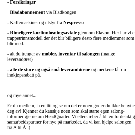
- Forsikringer
-
Bladabonnement
via Bladkongen
- Kaffemaskiner og utstyr fra
Nespresso
- Rimeligere kortinnløsningsavtale
gjennom Elavon. Her har vi e
trappetrinnsmodell der det blir billigere desto flere medlemmer som
blir med.
- alt du trenger av
møbler, inventar til salongen
(mange
leverandører)
-
alle de store og også små leverandørene
og merkene får du
innkjøpsrabatt på.
og mye annet...
Er du medlem, ta en titt og se om det er noen goder du ikke benytte
deg av! Kjenner du kanskje noen som skal starte egen salong-
informer gjerne om HeadQuarter. Vi etterstreber å bli en fordelaktig
samarbeidspartner for nye på markedet, da vi kan hjelpe salongen
fra A til Å :)