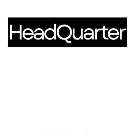
Schweigaardsgate 14
NO - 0185 Oslo
Telefon: +47 66 85 01 00
post@headquarter.no
www.headquarter.no