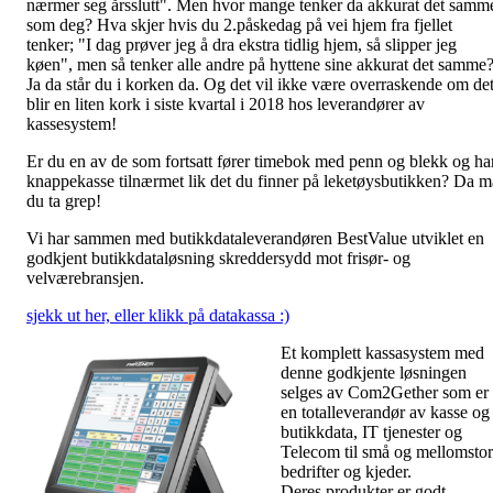
nærmer seg årsslutt". Men hvor mange tenker da akkurat det samm
som deg? Hva skjer hvis du 2.påskedag på vei hjem fra fjellet
tenker; "I dag prøver jeg å dra ekstra tidlig hjem, så slipper jeg
køen", men så tenker alle andre på hyttene sine akkurat det samme
Ja da står du i korken da. Og det vil ikke være overraskende om de
blir en liten kork i siste kvartal i 2018 hos leverandører av
kassesystem!
Er du en av de som fortsatt fører timebok med penn og blekk og ha
knappekasse tilnærmet lik det du finner på leketøysbutikken? Da m
du ta grep!
Vi har sammen med butikkdataleverandøren BestValue utviklet en
godkjent butikkdataløsning skreddersydd mot frisør- og
velværebransjen.
sjekk ut her, eller klikk på datakassa :)
Et komplett kassasystem med
denne godkjente løsningen
selges av Com2Gether som er
en totalleverandør av kasse og
butikkdata, IT tjenester og
Telecom til små og mellomsto
bedrifter og kjeder.
Deres produkter er godt