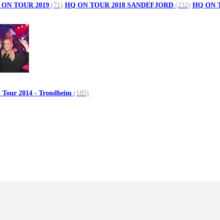
 ON TOUR 2019
(71)
HQ ON TOUR 2018 SANDEFJORD
(232)
HQ ON 
 Tour 2014 - Trondheim
(185)