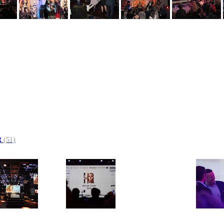
R
(51)