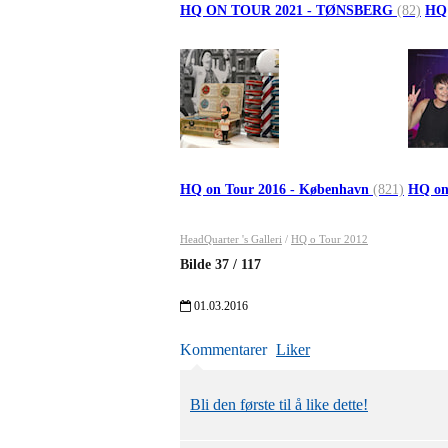
HQ ON TOUR 2021 - TØNSBERG
(82)
HQ
HQ on Tour 2016 - København
(821)
HQ on
HeadQuarter 's Galleri
/
HQ o Tour 2012
Bilde
37
/
117
01.03.2016
Kommentarer
Liker
Bli den første til å like dette!