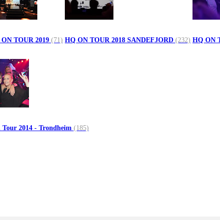
 ON TOUR 2019
(71)
HQ ON TOUR 2018 SANDEFJORD
(232)
HQ ON 
 Tour 2014 - Trondheim
(185)