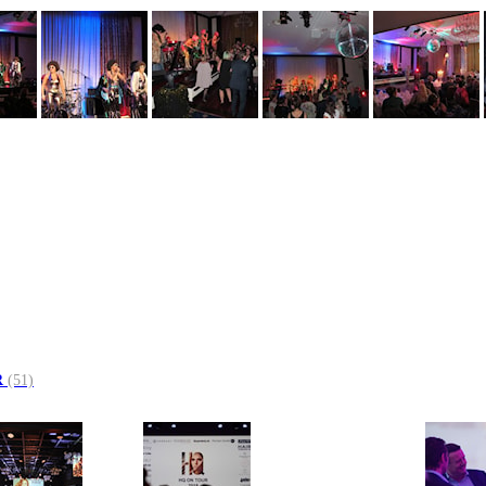
R
(51)