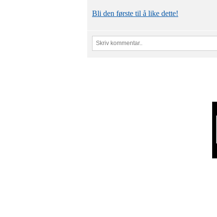
Bli den første til å like dette!
Schweigaardsgate 14
NO - 0185 Oslo