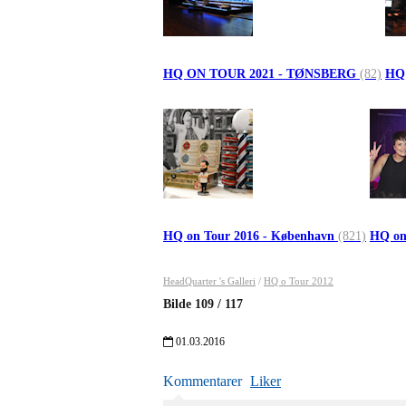
HQ ON TOUR 2021 - TØNSBERG
(82)
HQ
HQ on Tour 2016 - København
(821)
HQ on
HeadQuarter 's Galleri
/
HQ o Tour 2012
Bilde
109
/
117
01.03.2016
Kommentarer
Liker