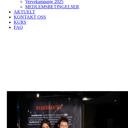
Vervekampanje 2025
MEDLEMSBETINGELSER
AKTUELT
KONTAKT OSS
KURS
FAQ