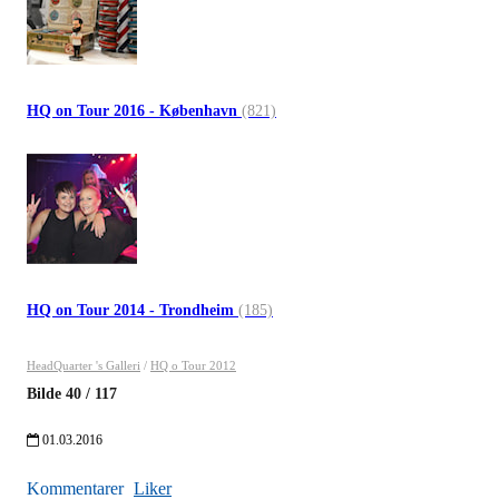
HQ on Tour 2016 - København
(821)
HQ on Tour 2014 - Trondheim
(185)
HeadQuarter 's Galleri
/
HQ o Tour 2012
Bilde
40
/
117
01.03.2016
Kommentarer
Liker