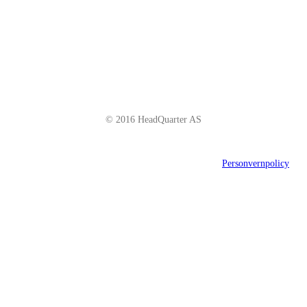
Telefon: +47 66 85 01 00
post@headquarter.no
www.headquarter.no
© 2016 HeadQuarter AS
Personvernpolicy