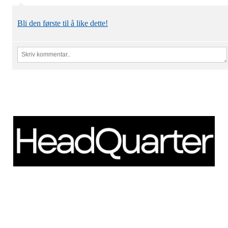
Bli den første til å like dette!
Schweigaardsgate 14
NO - 0185 Oslo