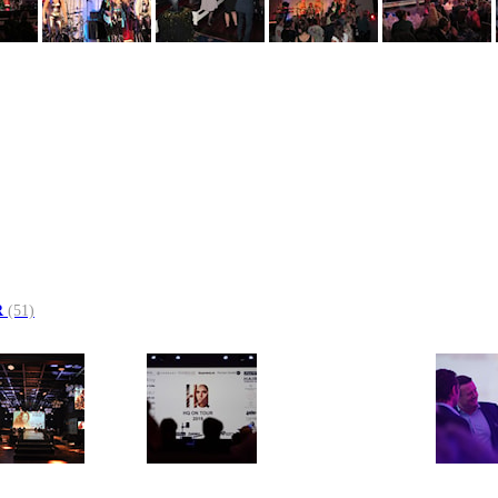
R
(51)