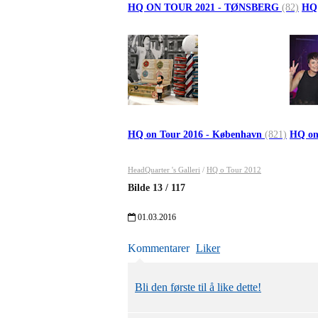
HQ ON TOUR 2021 - TØNSBERG
(82)
HQ
HQ on Tour 2016 - København
(821)
HQ on
HeadQuarter 's Galleri
/
HQ o Tour 2012
Bilde
13
/
117
01.03.2016
Kommentarer
Liker
Bli den første til å like dette!