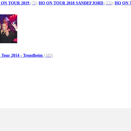
 ON TOUR 2019
(71)
HQ ON TOUR 2018 SANDEFJORD
(232)
HQ ON 
 Tour 2014 - Trondheim
(185)